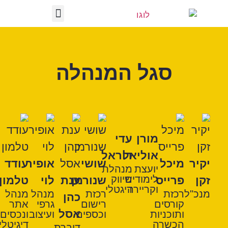
לתוכן
התוכניות שלנו
ערוץ התוכן
התנעה עסקית
זכיינות בספרא
כנסים ואירועים
עלינו בתקשורת
סגל המנהלה
מורן
עדי
אוליאל
דוראל
יקיר
מיכל
שושי
אופיר
עודד
יועצת
מנהלת
לימודים
שיווק
זקן
פרייס
שנורמן
ענת
לוי
טלמון
וקריירה
דיגטלי
מנכ"ל
רכזת
רכזת
מנהל
מנהל
כהן
קורסים
רישום
גרפי
אתר
אסל
ותוכניות
וכספים
ועיצוב
ונכסים
הכשרה
דיגיטלי
דוברת