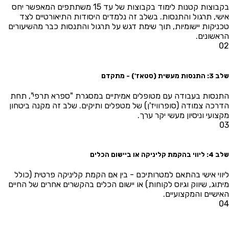
בקבוצות קטנות לימוד בקבוצות של עד 15 משתתפים המאפשר יחס
שי, תרגול והתנסות. בשלב זה נלמדים היסודות התיאורטיים לצד
ניקות יישומיות, תוך שימת דגש על תרגול והתנסות כבר מהשיעורים
אשונים.
0
ת מעשית (סטאז') - מתקדם
נסות בעבודה עם מטופלים אמיתיים במסגרת "ספרא תרפי", תחת
רכה צמודה (סופרוויז'ן) של מטפלים ותיקים. שלב זה מקנה ביטחון
צועי וניסיון מעשי יקר ערך.
הקמת קליניקה או ביישום הכלים
ווי אישי בהתאם למטרותיכם - בין אם הקמת קליניקה פרטית (כולל
תוג, שיווק וגיוס לקוחות) או יישום הכלים בהקשרים אחרים של החיים
ישיים והמקצועיים.
0