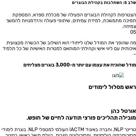
לבות בקהילת הבוגרים
טרפות לקהילת הבוגרים הפעילה של מכללת ספרא, המספקת
יכה מתמשכת, למידת עמיתים, שיתופי פעולה והזדמנויות להמשך
יחה.
 שהופך את המודל שלנו לייחודי הוא השילוב של הכשרה מקצועית
כותית עם ליווי אישי וקהילתי המותאם למטרות האישיות של כל תלמיד
ל שהוכיח את עצמו עם יותר מ-3,000 בוגרים מצליחים
ש מסלול לימודים
רטל כהן
בילה תהליכים פורצי תודעה לחיים של חופש.
טריינר NLP, וחברה באיגוד IACTM העולמי למטפלי NLP. בוגרת לימודי
יכותרפיה הוליסטית, ופסיכולוגיה חיובית. בעלת תואר ראשון בחינוך