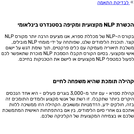
לבדיקת התאמה
NL מקצועית ומקיפה בסטנדרט בינלאומי
בקורס ה-NLP של מכללת ספרא, אנו מציעים הרבה יותר מקורס NLP
קצר. תוכנית הלימודים שלנו, שפותחה על ידי מומחי NLP מובילים,
לבת תיאוריה מעמיקה עם כלים פרקטיים, תוך שימת דגש על יישום
אישי ומקצועי. בסיום הקורס תקבלו הסמכת NLP מוכרת שתאפשר לכם
כמטפלי NLP מקצועיים או ליישם את הטכניקות בחייכם.
ילה תומכת שהיא משפחה לחיים
קהילת ספרא - עם יותר מ-3,000 בוגרים פעילים - היא אחד הנכסים
קרים ביותר שתקבלו. זו רשת של אנשי מקצוע ולומדים התומכים זה
ה, חולקים ידע, הזדמנויות ומשאבים. הקהילה הזו ממשיכה ללוות
כם גם אחרי סיום הלימודים, בין אם בהתפתחות האישית המתמשכת
כם או בצמיחה המקצועית של הקליניקה שלכם.