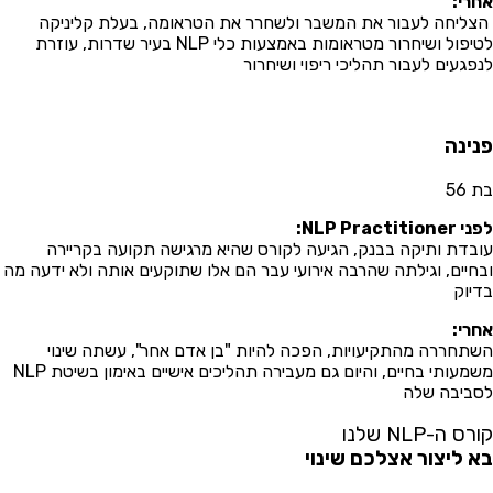
רי:
ליחה לעבור את המשבר ולשחרר את הטראומה, בעלת קליניקה
לטיפול ושיחרור מטראומות באמצעות כלי NLP בעיר שדרות, עוזרת
פגעים לעבור תהליכי ריפוי ושיחרור
ינה
56
NLP Practition:
בדת ותיקה בבנק, הגיעה לקורס שהיא מרגישה תקועה בקריירה
חיים, וגילתה שהרבה אירועי עבר הם אלו שתוקעים אותה ולא ידעה מה
יוק
רי:
תחררה מהתקיעויות, הפכה להיות "בן אדם אחר", עשתה שינוי
משמעותי בחיים, והיום גם מעבירה תהליכים אישיים באימון בשיטת NLP
ביבה שלה
ס ה-NLP שלנו
 ליצור אצלכם שינוי