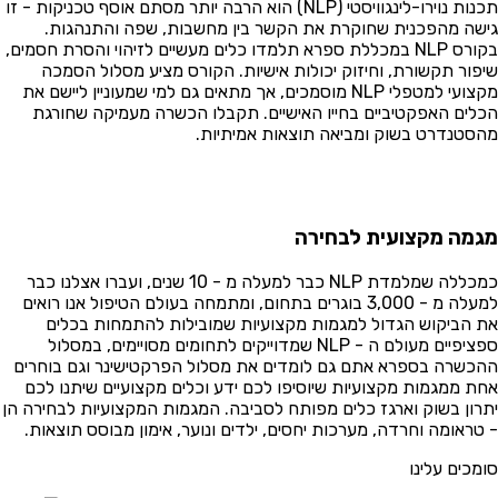
תכנות נוירו-לינגוויסטי (NLP) הוא הרבה יותר מסתם אוסף טכניקות - זו
שה מהפכנית שחוקרת את הקשר בין מחשבות, שפה והתנהגות.
בקורס NLP במכללת ספרא תלמדו כלים מעשיים לזיהוי והסרת חסמים,
פור תקשורת, וחיזוק יכולות אישיות. הקורס מציע מסלול הסמכה
מקצועי למטפלי NLP מוסמכים, אך מתאים גם למי שמעוניין ליישם את
לים האפקטיביים בחייו האישיים. תקבלו הכשרה מעמיקה שחורגת
סטנדרט בשוק ומביאה תוצאות אמיתיות.
מה מקצועית לבחירה
כמכללה שמלמדת NLP כבר למעלה מ - 10 שנים, ועברו אצלנו כבר
למעלה מ - 3,000 בוגרים בתחום, ומתמחה בעולם הטיפול אנו רואים
 הביקוש הגדול למגמות מקצועיות שמובילות להתמחות בכלים
ספציפיים מעולם ה - NLP שמדוייקים לתחומים מסויימים, במסלול
כשרה בספרא אתם גם לומדים את מסלול הפרקטישינר וגם בוחרים
ת ממגמות מקצועיות שיוסיפו לכם ידע וכלים מקצועיים שיתנו לכם
רון בשוק וארגז כלים מפותח לסביבה. המגמות המקצועיות לבחירה הן
טראומה וחרדה, מערכות יחסים, ילדים ונוער, אימון מבוסס תוצאות.
מכים עלינו