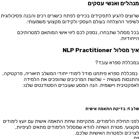
הלים ואנשי עסקים
וצים להגיע לתפקידים בכירים לפתח כישורים רכים והבנה פסיכולוגית
יפור ההצלחה בעולם העסקי ולקידום מקצועי משמעותי.
ל מסלול שתבחרו, נספק לכם ליווי אישי המותאם למטרותיכם
יחודיות.
מסלול NLP Practitioner
כללת ספרא עובד?
כללת ספרא פיתחנו מודל לימודי ייחודי המשלב תיאוריה, פרקטיקה,
תנסות מעשית – שלושת המרכיבים שהופכים את הלמידה
פקטיבית ויישומית. הנה המסע שעוברים הסטודנטים שלנו:
דיקת התאמה אישית
ני תחילת הלימודים, מתקיימת שיחת התאמה אישית עם יועץ לימודים
צועי. מטרת השיחה לוודא שמסלול הלימודים מתאים לציפיות,
רכים ולמטרות האישיות שלכם.