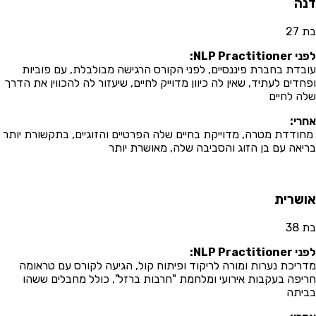
נה
27
NLP Practition:
בדת בחברת פיננסיים, לפני הקורס הרגישה מבולבלת, עם פוביות
חדים לעתיד, שאין לה כיוון מדוייק לחיים, שיעזור לה להכווין את הדרך
ה לחיים
רי:
ודדת מטרה, מדוייקת בחיים שלה הפרטיים והזוגיים, בתקשורת יותר
יאה עם בן הזוג והסביבה שלה, מאושרת יותר
שרית
38
NLP Practition:
ריכת נערות ומורה לריקוד ופיתוח קול, הגיעה לקורס עם טראומה
יפה בעקבות אירועי ומלחמת "חרבות ברזל", כולל מחבלים ששהו
יתה