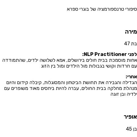
פורי טרנספורמציה של בוגרי ספרא
רה
47
NLP Practition:
ות מוסמכת בבית חולים בירושלים, אמא לשלושה ילדים, שהתמודדה
 חרדות וקושי בגבולות מול הילדים ומול בין הזוג
רי:
דילה והגבירה את תחושת הביטחון והמסוגלות, קיבלה קידום והיום
הלת מחלקה בבית החולים, עברה להיות ביחסים מאוד משופרים עם
דיה ובן זוגה
פיר
45