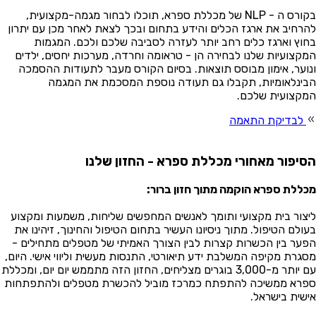
בקורס ה - NLP של מכללת ספרא, תוכלו לבחור מגמה-מקצועית,
רחיב את ארגז הכלים והידע בתחום ובכך לצאת לאחר מכן עם יתרון
וץ וארגז כלים רחב יותר לעזרה לסביבה שלכם ולכם. המגמות
קצועיות שלנו לבחירה הן - טראומה וחרדה, מערכות יחסים, ילדים
וער, אימון מבוסס תוצאות. בסיום הקורס מעבר לתעודות ההסמכה
ינלאומיות, תקבלו גם תעודה נוספת המסכמת את המגמה
קצועית שלכם.
לבדיקת התאמה
יפור מאחורי מכללת ספרא - החזון שלנו
ללת ספרא הוקמה מתוך חזון ברור:
צור בית מקצועי ותומך לאנשים המחפשים שליחות, משמעות ומקצוע
ולם הטיפול. מתוך ניסיונו העשיר בתחום הטיפול והחינוך, זיהינו את
ער בין הכשרות קצרות לבין הצורך האמיתי של מטפלים מתחילים -
גרת מקיפה המשלבת ידע תיאורטי, התנסות מעשית וליווי אישי. היום,
עם יותר מ-3,000 בוגרים מצליחים, החזון הזה מתממש יום יום, ומכללת
רא ממשיכה להתפתח כמרכז מוביל להכשרת מטפלים ולהתפתחות
שית בישראל.