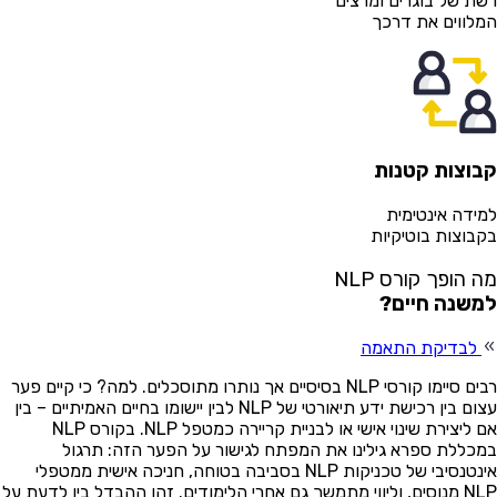
ת של בוגרים ומרצים
לווים את דרכך
וצות קטנות
ידה אינטימית
בוצות בוטיקיות
 הופך קורס NLP
שנה חיים?
לבדיקת התאמה
רבים סיימו קורסי NLP בסיסיים אך נותרו מתוסכלים. למה? כי קיים פער
עצום בין רכישת ידע תיאורטי של NLP לבין יישומו בחיים האמיתיים – בין
אם ליצירת שינוי אישי או לבניית קריירה כמטפל NLP. בקורס NLP
כללת ספרא גילינו את המפתח לגישור על הפער הזה: תרגול
אינטנסיבי של טכניקות NLP בסביבה בטוחה, חניכה אישית ממטפלי
NLP מנוסים, וליווי מתמשך גם אחרי הלימודים. זהו ההבדל בין לדעת על