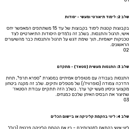
 תיאורטי ומעשי - יסודות
בקבוצות קטנות לימוד בקבוצות של עד 15 משתתפים המאפשר יחס
שי, תרגול והתנסות. בשלב זה נלמדים היסודות התיאורטיים לצד
ניקות יישומיות, תוך שימת דגש על תרגול והתנסות כבר מהשיעורים
אשונים.
0
ת מעשית (סטאז') - מתקדם
נסות בעבודה עם מטופלים אמיתיים במסגרת "ספרא תרפי", תחת
רכה צמודה (סופרוויז'ן) של מטפלים ותיקים. שלב זה מקנה ביטחון
צועי וניסיון מעשי יקר ערך. בשלב הזה תתקיים עבודת הסטאז׳
יצור את הבסיס האיתן שלכם כמנחים.
הקמת קליניקה או ביישום הכלים
ווי אישי בהתאם למטרותיכם - בין אם הקמת קליניקה פרטית (כולל