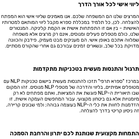
ווי אישי לכל אורך הדרך
רצים שלנו הם המשפחה שלכם. אנו מאמינים שליווי אישי הוא המפתח
צלחה. לכן, כל תלמיד במכללת ספרא מקבל ליווי המותאם למטרותיו
ישיות - בין אם זו התפתחות אישית או הקמת קליניקה. המנטורים
נו, כולם מטפלים פעילים ומנוסים, אינם רק מרצים אלא משפחה
לווה אתכם באופן אישי. הם מעניקים מבט מעמיק, פידבק והכוונה
ויקת בכל שלב, ונשארים זמינים עבורכם גם אחרי שהקורס מסתיים.
גול והתנסות מעשית בטכניקות מתקדמות
במרכז "ספרא תרפי" תזכו להתנסות מעשית ביישום טכניקות NLP עם
מטופלים אמיתיים, בליווי והדרכה של מטפלי NLP מנוסים. זהו המקום
שבו תיאוריית ה-NLP פוגשת את המציאות, ואתם מפתחים לא רק
ומנויות אלא גם ביטחון מקצועי. עבור המחפשים העמקה אישית, זו
הזדמנות לחוות את כלי ה-NLP בעוצמה גבוהה; ולמי שבונים קריירה,
 ניסיון קריטי בדרך להצלחה.
מחות מקצועית שנותנת לכם יתרון והרחבת הסמכה