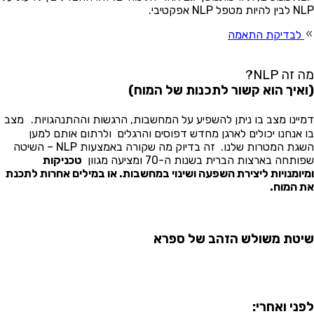
יות מטפל NLP אפקטיבי.
לבדיקת התאמה
 זה NLP?
איך הוא קשור לתכנות של המוח)
יינו מצב בו ניתן להשפיע על המחשבות, הרגשות וההתנהגויות. מצב
 אנחנו יכולים לארגן מחדש דפוסים והרגלים ולרתום אותם למען
השגת המטרות שלנו. זה בדיוק מה שקורה באמצעות NLP – השיטה
ותחה בארצות הברית בשנות ה-70 ומציעה מגוון
טכניקות
יומנויות ליצירת השפעה ושינוי במחשבות. או במילים אחרות לתכנת
 המוח.
טת משולש הזהב של ספרא
ני ואחרי: